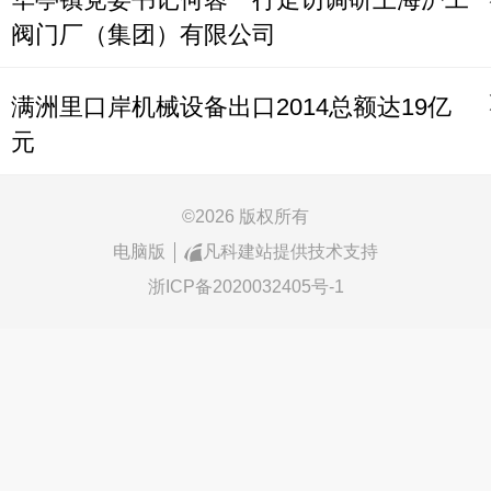
阀门厂（集团）有限公司
满洲里口岸机械设备出口2014总额达19亿
元
©
2026 版权所有
电脑版
凡科建站提供技术支持
浙ICP备2020032405号-1